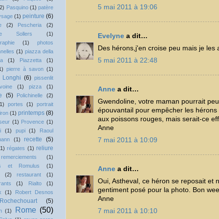
5 mai 2011 à 19:06
2)
Pasquino
(1)
patère
peinture
(6)
ysage
(1)
e
(2)
Pescheria
(2)
ppe Sollers
(1)
Evelyne
a dit…
raphie
(1)
photos
Des hérons,j'en croise peu mais je le
nelles
(1)
piazza della
5 mai 2011 à 22:48
va
(1)
Piazzetta
(1)
1)
pierre à savon
(1)
o Longhi
(6)
pissenlit
ivoine
(1)
pizza
(1)
Anne
a dit…
e
(5)
Polichinelle
(2)
Gwendoline, votre maman pourrait peut-
1)
portes
(1)
portrait
épouvantail pour empêcher les hérons 
printemps
(8)
iron
(1)
aux poissons rouges, mais serait-ce ef
seur
(1)
Provence
(1)
Anne
i
(1)
pupi
(1)
Raoul
recette
(5)
7 mai 2011 à 10:09
mann
(1)
reliure
(1)
régates
(1)
remerciements
(1)
s et Romulus
(1)
Anne
a dit…
(2)
restaurant
(1)
Oui, Astheval, ce héron se reposait et n'
rants
(1)
Rialto
(1)
gentiment posé pour la photo. Bon we
x
(1)
Robert Desnos
Anne
Rochechouart
(5)
Rome
(50)
7 mai 2011 à 10:10
n
(1)