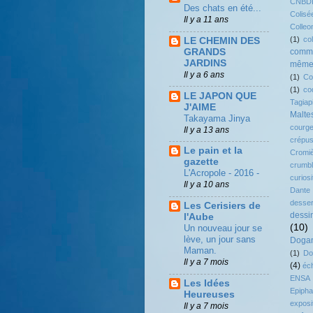
CNBD
Des chats en été...
Colisé
Il y a 11 ans
Colleo
(1)
co
LE CHEMIN DES
GRANDS
comme
JARDINS
même.
Il y a 6 ans
(1)
Co
(1)
co
LE JAPON QUE
Tagiap
J'AIME
Malte
Takayama Jinya
courg
Il y a 13 ans
crépus
Le pain et la
Cromi
gazette
crumb
L'Acropole - 2016 -
curiosi
Il y a 10 ans
Dante
desser
Les Cerisiers de
dessi
l'Aube
(10)
Un nouveau jour se
lève, un jour sans
Dogan
Maman.
(1)
Do
Il y a 7 mois
(4)
éc
ENSA
Les Idées
Epipha
Heureuses
exposi
Il y a 7 mois