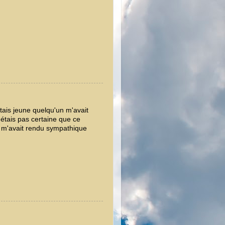
tais jeune quelqu'un m'avait
'étais pas certaine que ce
 m'avait rendu sympathique