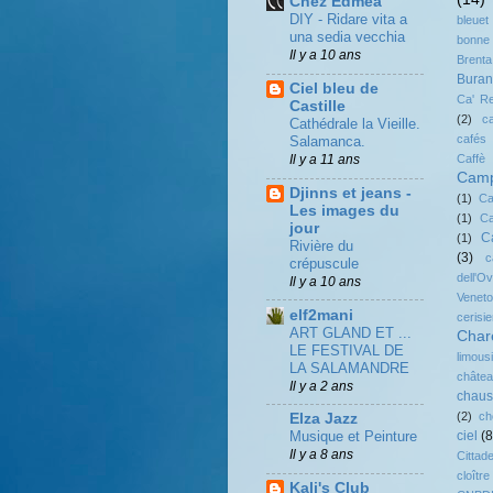
Chez Edmea
DIY - Ridare vita a
bleuet
una sedia vecchia
bonne
Il y a 10 ans
Brenta
Bura
Ciel bleu de
Ca' R
Castille
(2)
c
Cathédrale la Vieille.
cafés
Salamanca.
Il y a 11 ans
Caf
Camp
Djinns et jeans -
(1)
Ca
Les images du
(1)
Ca
jour
C
(1)
Rivière du
(3)
c
crépuscule
dell'O
Il y a 10 ans
Veneto
elf2mani
cerisie
ART GLAND ET ...
Char
LE FESTIVAL DE
limous
LA SALAMANDRE
châte
Il y a 2 ans
chaus
(2)
ch
Elza Jazz
ciel
(8
Musique et Peinture
Il y a 8 ans
Cittade
cloître
Kali's Club