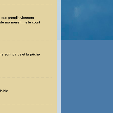
 tout près)ils viennent
e ma mère!!....elle court
urs sont partis et la pêche
sible