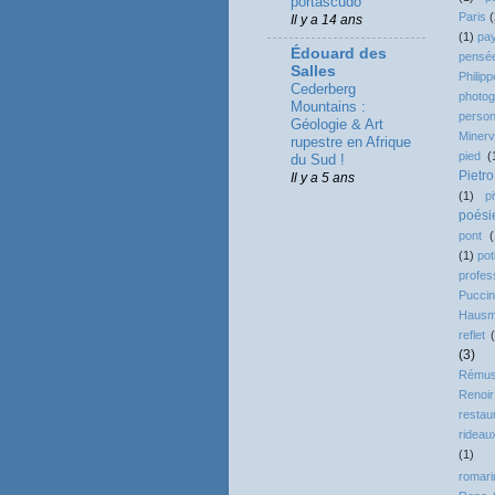
portascudo
Paris
(
Il y a 14 ans
(1)
pa
Édouard des
pensé
Salles
Phili
Cederberg
photog
Mountains :
person
Géologie & Art
Miner
rupestre en Afrique
pied
(
du Sud !
Pietr
Il y a 5 ans
(1)
p
poési
pont
(
(1)
pot
profes
Puccin
Haus
reflet
(3)
Rému
Renoir
restau
rideau
(1)
romari