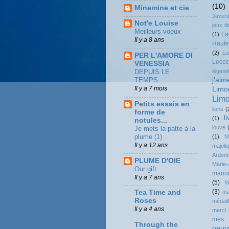
(10)
Minemine et cie
Javerd
Not'e Louise
jeux d
Meilleurs voeux
La
(1)
Il y a 8 ans
Haute
(2)
La
PER L'AMORE DI
Lecce
VENESSIA
DEPUIS LE
légend
TEMPS...
j'ai
Il y a 7 mois
Limo
Limo
Petits essais en
lions
(
forme de
li
(1)
notules...
louve
Je mets la patte à la
plume (1)
(1)
M
Il y a 12 ans
majoli
Ardent
PLUME D'OIE
Marie-
Our gift
mario
Il y a 7 ans
(5)
M
(3)
ma
Tea Time and
Roses
médail
Il y a 4 ans
merci
mes h
Through the
oeuv