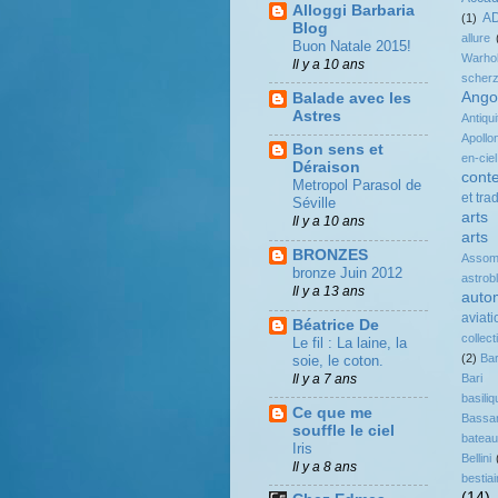
Alloggi Barbaria
A
(1)
Blog
allure
Buon Natale 2015!
Warho
Il y a 10 ans
scher
Ango
Balade avec les
Astres
Antiqui
Apollo
Bon sens et
en-ciel
Déraison
cont
Metropol Parasol de
et tra
Séville
arts
Il y a 10 ans
arts
BRONZES
Assomp
bronze Juin 2012
astrob
Il y a 13 ans
auto
aviati
Béatrice De
collect
Le fil : La laine, la
(2)
Ba
soie, le coton.
Il y a 7 ans
Bari
basil
Ce que me
Bassa
souffle le ciel
batea
Iris
Bellini
Il y a 8 ans
bestiai
(14)