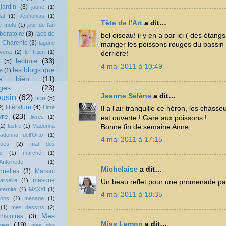
jardin
(3)
jaune
(1)
at
(1)
Jéphonias
(1)
Tête de l'Art
a dit…
e mots
(1)
jour de l'an
boratoire
(3)
lacs de
bel oiseau! il y en a par ici ( des étangs
 Charente
(3)
lagune
manger les poissons rouges du bassin d
vena
(2)
le Titien
(1)
derrière!
lecture
(33)
(5)
4 mai 2011 à 10:49
les blogs que
e
(1)
me bien
(11)
ges
(23)
Jeanne Sélène
a dit…
usin
(62)
lion
(5)
littérature
(4)
2)
Littré
Il a l'air tranquille ce héron, les chasse
vre
(23)
livres
(1)
est ouverte ! Gare aux poissons !
(2)
lustre
(1)
Madonna
Bonne fin de semaine Anne.
adonna dell'Orto
(1)
4 mai 2011 à 17:15
ques
(2)
mal des
s
(1)
marché
(1)
Antoinette
(1)
Michelaise
a dit…
nnettes
(3)
Marsac
masque
arseille
(1)
Un beau reflet pour une promenade pai
ternité
(1)
MAXXI
(1)
4 mai 2011 à 18:35
lons
(1)
ménage
(1)
(1)
mes dessins
(2)
Mes
istoires
(3)
Miss Lemon
a dit…
res
(19)
mes pho