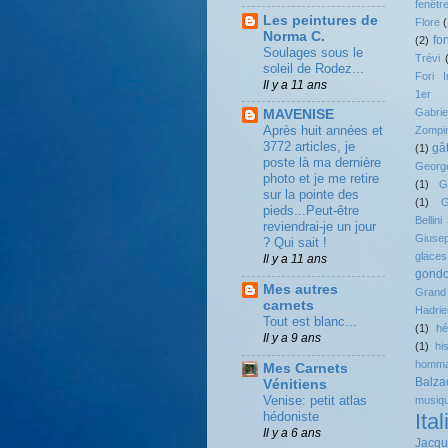
fenêtr
Les peintures de
Flore
(
Norma C.
fo
(2)
Soulages sous le
Trévi
soleil de Rodez...
Fori I
Il y a 11 ans
1er
Gabrie
MAVENISE
Après huit années et
Zompin
3772 articles, je
gâ
(1)
poste là ma dernière
Georg
photo et je me retire
(1)
G
sur la pointe des
(1)
G
pieds...Peut-être
Bellini
reviendrai-je un jour
Giuse
? Qui sait !
glaces
Il y a 11 ans
gondo
Mes autres
Grand
carnets
Hadrie
Tout est blanc...
(1)
hé
Il y a 9 ans
(1)
hi
homm
Mes Carnets
Balza
Vénitiens
Venise: petit atlas
musiq
hédoniste
Ital
Il y a 6 ans
Jacqu