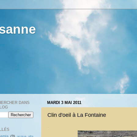
esanne
HERCHER DANS
MARDI 3 MAI 2011
BLOG
Clin d'oeil à La Fontaine
.
LLÉS
demia
(3)
acqua alta