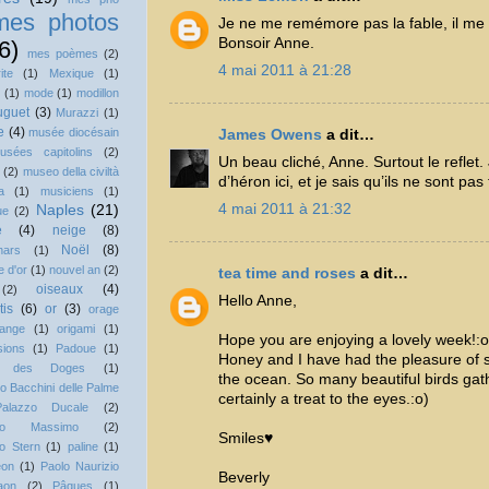
mes photos
Je ne me remémore pas la fable, il me f
Bonsoir Anne.
6)
mes poèmes
(2)
4 mai 2011 à 21:28
ite
(1)
Mexique
(1)
(1)
mode
(1)
modillon
guet
(3)
Murazzi
(1)
e
(4)
musée diocésain
James Owens
a dit…
usées capitolins
(2)
Un beau cliché, Anne. Surtout le reflet
(2)
museo della civiltà
d’héron ici, et je sais qu’ils ne sont pas
a
(1)
musiciens
(1)
4 mai 2011 à 21:32
Naples
(21)
ue
(2)
e
(4)
neige
(8)
Noël
(8)
hars
(1)
 d'or
(1)
nouvel an
(2)
tea time and roses
a dit…
oiseaux
(4)
(2)
Hello Anne,
tis
(6)
or
(3)
orage
range
(1)
origami
(1)
Hope you are enjoying a lovely week!:o
sions
(1)
Padoue
(1)
Honey and I have had the pleasure of 
is des Doges
(1)
the ocean. So many beautiful birds gat
o Bacchini delle Palme
certainly a treat to the eyes.:o)
Palazzo Ducale
(2)
zzo Massimo
(2)
Smiles♥
o Stern
(1)
paline
(1)
éon
(1)
Paolo Naurizio
Beverly
aon
(2)
Pâques
(1)