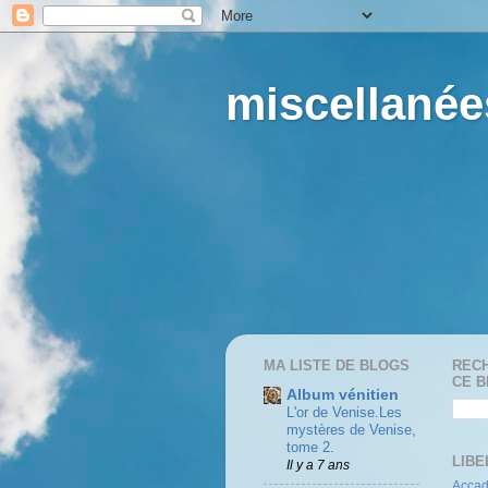
miscellané
MA LISTE DE BLOGS
REC
CE 
Album vénitien
L'or de Venise.Les
mystères de Venise,
tome 2.
LIBE
Il y a 7 ans
Acca