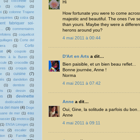
I
(1)
coccinelle
(1)
Hi
e
(1)
collage
(1)
ni
(1)
colonne Trajane
How fortunate you were to come across
loquintes
(1)
colza
(1)
majestic and beautiful. The ones I've s
nt fabriquer soi-
than yours. Maybe they were a differen
..
(3)
commentaires
herons around you?
nfolens
(1)
coquelicot
4 mai 2011 à 00:44
quillages
(1)
Corte del
Corto
iera
(1)
se
(4)
coupole
(1)
D'Art en Arts
a dit…
ettes à la Buren
(1)
cule
(2)
crocodile
(1)
Bien paisible, et un bien beau reflet...
ères
(1)
croquis
(1)
Bonne journée, Anne !
cuisine
(7)
le
(1)
Norma
tés
(1)
dandelion
(1)
4 mai 2011 à 07:42
(1)
dentiste
(1)
ts
(1)
dessin
(1)
devinette
ns
(3)
Anne
a dit…
dodécaèdre
(1)
a del mare
(4)
Doge
Oui, Gine, la solitude a parfois du bon..
eau
uane de mer
(1)
Anne
hassier
(1)
enoteca
(1)
4 mai 2011 à 09:11
(1)
ENSA Limoges
(1)
nie
(2)
escalier
(1)
tion
(1)
Famille
(1)