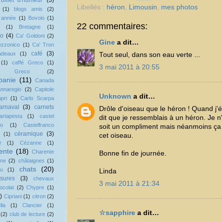
billet d'humeur
(3)
Libellés :
héron
,
Limousin
,
mes photos
(1)
blogs amis
(2)
 année
(1)
Bovolo
(1)
22 commentaires:
(1)
Bretagne
(1)
no
(4)
Ca' Goldoni
(2)
Gine
a dit…
ezzonico
(1)
Ca' Tron
café
(3)
adeaux
(1)
Tout seul, dans son eau verte ...
(1)
caffé Greco
(1)
3 mai 2011 à 20:55
fè Greco
(2)
anie
(11)
Canada
nnaregio
(2)
Capitole
Unknown
a dit…
pri
(1)
Carlo Scarpa
arnaval
(3)
carnets
Drôle d'oiseau que le héron ! Quand j'é
artapesta
(1)
castel
dit que je ressemblais à un héron. Je n
vo
(1)
Castelfranco
soit un compliment mais néanmoins ça
céramique
(3)
(1)
cet oiseau.
r
(1)
Cézanne
(1)
ente
(18)
Charente
Bonne fin de journée.
ine
(2)
châtaignes
(1)
chats
(20)
au
(1)
Linda
sures
(3)
chevaux
3 mai 2011 à 21:34
ocolat
(2)
Chypre
(1)
)
Cipriani
(1)
citron
(2)
lla
(1)
Clancier
(1)
☆sapphire
a dit…
(2)
club de lecture
(2)