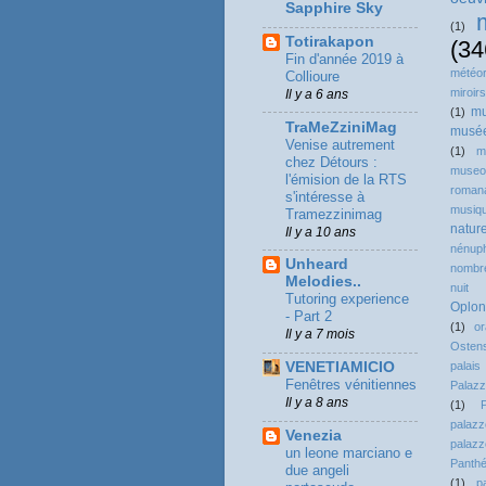
Sapphire Sky
(1)
Totirakapon
(34
Fin d'année 2019 à
météor
Collioure
miroirs
Il y a 6 ans
mu
(1)
TraMeZziniMag
musé
Venise autrement
(1)
m
chez Détours :
museo
l'émision de la RTS
roman
s'intéresse à
musiq
Tramezzinimag
natur
Il y a 10 ans
nénup
Unheard
nombre
Melodies..
nuit
Tutoring experience
Oplon
- Part 2
(1)
o
Il y a 7 mois
Osten
VENETIAMICIO
pala
Fenêtres vénitiennes
Palazz
Il y a 8 ans
(1)
pala
Venezia
palazz
un leone marciano e
Panth
due angeli
(1)
p