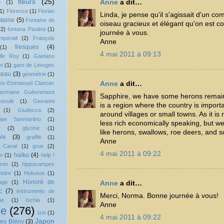
fleurs
(25)
Anne
a dit…
e
(1)
1)
Florence
(1)
Florian
Linda, je pense qu'il s'agissait d'un co
ntaine
(5)
Fontaine de
oiseau gracieux et élégant qu'on est c
(2)
fontana Paolina
(1)
journée à vous.
mperiali
(2)
François
Anne
fresques
(4)
(1)
4 mai 2011 à 09:13
lle Roy
(1)
Gaetano
i
(1)
gare de Limoges
teau
(3)
géométrie
(1)
es-Emmanuel Clancier
Anne
a dit…
ermaine Guèvremont
Sapphire, we have some herons remaini
esuiti
(1)
Giovanni
is a region where the country is importa
(1)
Giudecca
(2)
around villages or small towns. As it is n
ppe Sanmartino
(1)
less rich economically speaking, but w
(2)
glycine
(1)
like herons, swallows, roe deers, and so
le
(3)
graffiti
(1)
Anne
 Canal
(1)
grue
(2)
4 mai 2011 à 09:22
haïku
(4)
n
(1)
help !
ron
(2)
hippocampes
stoire
(1)
Hokusaï
(1)
Honoré de
age
(1)
Anne
a dit…
c
(7)
instruments de
Merci, Norma. Bonne journée à vous!
ue
(1)
Ischia
(1)
Anne
ie
(276)
Izis
(1)
4 mai 2011 à 09:22
Japon
es Blény
(3)