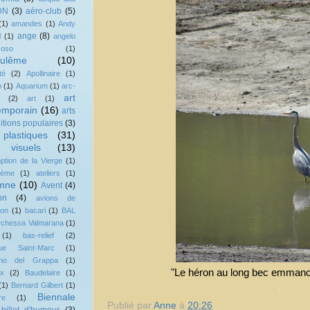
DN
(3)
aéro-club
(5)
(1)
amandes
(1)
Andy
ange
(8)
l
(1)
angelo
zoso
(1)
ulême
(10)
té
(2)
Apollinaire
(1)
n
(1)
Aquarium
(1)
arc-
art
(2)
art
(1)
emporain
(16)
arts
ditions populaires
(3)
 plastiques
(31)
 visuels
(13)
tion de la Vierge
(1)
lème
(1)
ateliers
(1)
mne
(10)
Avent
(4)
on
(4)
avions de
ion
(1)
bacari
(1)
BAL
rchessa Valmarana
(1)
(1)
bas-relief
(2)
ique Saint-Marc
(1)
no del Grappa
(1)
"Le héron au long bec emmanc
ux
(2)
Baudelaire
(1)
.
(1)
Bernard Gilbert
(1)
Biennale
re
(1)
Publié par
Anne
à
20:26