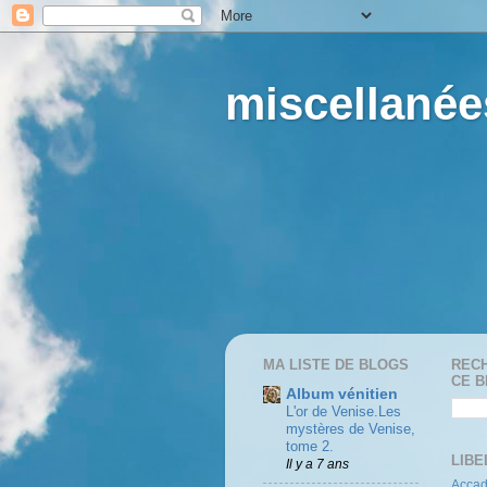
miscellané
MA LISTE DE BLOGS
REC
CE 
Album vénitien
L'or de Venise.Les
mystères de Venise,
tome 2.
LIBE
Il y a 7 ans
Acca