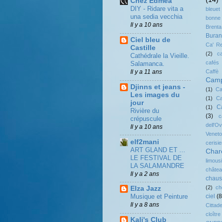
Chez Edmea
DIY - Ridare vita a
bleuet
una sedia vecchia
bonne
Il y a 10 ans
Brenta
Bura
Ciel bleu de
Ca' R
Castille
(2)
c
Cathédrale la Vieille.
cafés
Salamanca.
Il y a 11 ans
Caf
Camp
Djinns et jeans -
(1)
Ca
Les images du
(1)
Ca
jour
C
(1)
Rivière du
(3)
c
crépuscule
dell'O
Il y a 10 ans
Veneto
elf2mani
cerisie
ART GLAND ET ...
Char
LE FESTIVAL DE
limous
LA SALAMANDRE
châte
Il y a 2 ans
chaus
(2)
ch
Elza Jazz
ciel
(8
Musique et Peinture
Il y a 8 ans
Cittade
cloître
Kali's Club