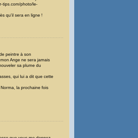
er-tips.com/photo/le-
s qu'il sera en ligne !
de peintre à son
e mon Ange ne sera jamais
nouveler sa plume du
ses, qui lui a dit que cette
Norma, la prochaine fois
'adresse que vous me donnez.