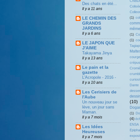
CNBD
Des chats en été...
Colisé
Il y a 11 ans
Colleo
(1)
co
LE CHEMIN DES
GRANDS
comme
JARDINS
même.
Il y a 6 ans
(1)
Co
(1)
co
LE JAPON QUE
Tagiap
J'AIME
Malte
Takayama Jinya
courg
Il y a 13 ans
crépus
Le pain et la
Cromi
gazette
crumb
L'Acropole - 2016 -
curiosi
Il y a 10 ans
Dante
desser
Les Cerisiers de
dessi
l'Aube
(10)
Un nouveau jour se
lève, un jour sans
Dogan
Maman.
(1)
Do
Il y a 7 mois
(4)
éc
ENSA
Les Idées
Epipha
Heureuses
exposi
Il y a 7 mois