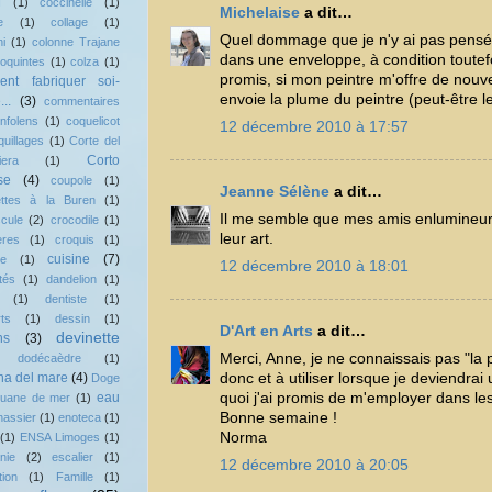
I
(1)
coccinelle
(1)
Michelaise
a dit…
e
(1)
collage
(1)
Quel dommage que je n'y ai pas pensé...
ni
(1)
colonne Trajane
dans une enveloppe, à condition toutefo
loquintes
(1)
colza
(1)
promis, si mon peintre m'offre de nou
nt fabriquer soi-
envoie la plume du peintre (peut-être l
..
(3)
commentaires
nfolens
(1)
coquelicot
12 décembre 2010 à 17:57
quillages
(1)
Corte del
Corto
iera
(1)
se
(4)
coupole
(1)
Jeanne Sélène
a dit…
ettes à la Buren
(1)
Il me semble que mes amis enlumineurs
cule
(2)
crocodile
(1)
leur art.
ères
(1)
croquis
(1)
cuisine
(7)
le
(1)
12 décembre 2010 à 18:01
tés
(1)
dandelion
(1)
(1)
dentiste
(1)
ts
(1)
dessin
(1)
D'Art en Arts
a dit…
devinette
ns
(3)
Merci, Anne, je ne connaissais pas "la 
dodécaèdre
(1)
donc et à utiliser lorsque je deviendrai
a del mare
(4)
Doge
quoi j'ai promis de m'employer dans les
eau
uane de mer
(1)
Bonne semaine !
hassier
(1)
enoteca
(1)
Norma
(1)
ENSA Limoges
(1)
nie
(2)
escalier
(1)
12 décembre 2010 à 20:05
tion
(1)
Famille
(1)