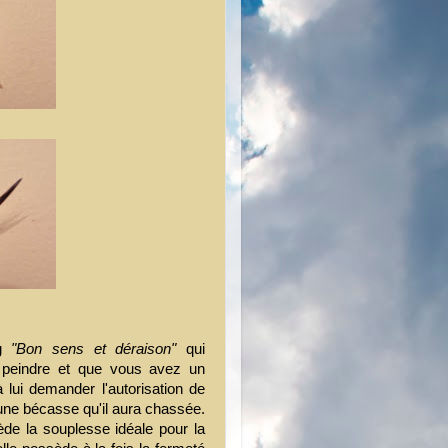
og
"Bon sens et déraison"
qui
z peindre et que vous avez un
 lui demander l'autorisation de
d'une bécasse qu'il aura chassée.
ède la souplesse idéale pour la