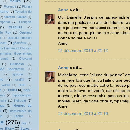
fleurs
(25)
e
(1)
1)
Florence
(1)
Florian
Anne
a dit…
ntaine
(5)
Fontaine de
Oui, Danielle. J'ai pris cet après-midi 
(2)
fontana Paolina
(1)
dans ma publication afin de l'illustrer
mperiali
(2)
François
fresques
(4)
que je conserve moi aussi comme "un pe
(1)
au bout du porte-plume m'a cependant 
lle Roy
(1)
Gaetano
Bonne soirée à vous!
i
(1)
gare de Limoges
teau
(3)
Anne
géométrie
(1)
es-Emmanuel Clancier
12 décembre 2010 à 21:12
ermaine Guèvremont
esuiti
(1)
Giovanni
(1)
Giudecca
(2)
Anne
a dit…
ppe Sanmartino
(1)
(2)
glycine
(1)
Michelaise, cette "plume du peintre" est
le
(3)
graffiti
(1)
première fois que j'ai vu l'aile d'une b
 Canal
(1)
grue
(2)
de ne pas reconnaître cette fameuse p
haïku
(4)
n
(1)
help !
mal à la trouver en vérité, car elle se t
ron
(2)
hippocampes
toucher, elle ne ressemble pas aux les
stoire
(1)
Hokusaï
(1)
molles. Merci de votre offre sympathiq
Honoré de
age
(1)
Anne
c
(7)
instruments de
12 décembre 2010 à 21:16
ue
(1)
Ischia
(1)
ie
(276)
Izis
(1)
Japon
es Blény
(3)