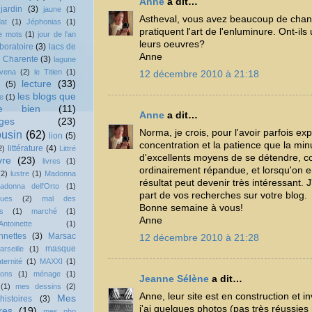
Anne
a dit…
jardin
(3)
jaune
(1)
Astheval, vous avez beaucoup de chanc
at
(1)
Jéphonias
(1)
pratiquent l'art de l'enluminure. Ont-ils
e mots
(1)
jour de l'an
leurs oeuvres?
boratoire
(3)
lacs de
Anne
 Charente
(3)
lagune
vena
(2)
le Titien
(1)
12 décembre 2010 à 21:18
lecture
(33)
(5)
les blogs que
e
(1)
me bien
(11)
Anne
a dit…
ges
(23)
Norma, je crois, pour l'avoir parfois ex
usin
(62)
lion
(5)
concentration et la patience que la min
littérature
(4)
2)
Littré
d'excellents moyens de se détendre, c
vre
(23)
livres
(1)
ordinairement répandue, et lorsqu'on e
(2)
lustre
(1)
Madonna
résultat peut devenir très intéressant.
adonna dell'Orto
(1)
part de vos recherches sur votre blog.
ques
(2)
mal des
Bonne semaine à vous!
s
(1)
marché
(1)
Anne
Antoinette
(1)
nnettes
(3)
Marsac
12 décembre 2010 à 21:28
masque
arseille
(1)
ternité
(1)
MAXXI
(1)
lons
(1)
ménage
(1)
Jeanne Sélène
a dit…
(1)
mes dessins
(2)
Anne, leur site est en construction et 
Mes
istoires
(3)
j'ai quelques photos (pas très réussi
res
(19)
mes pho