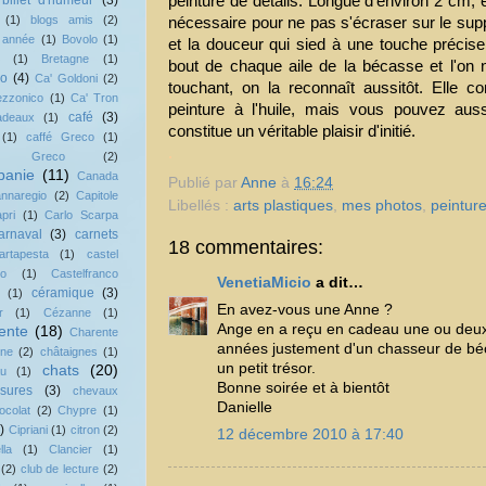
peinture de détails. Longue d'environ 2 cm, e
billet d'humeur
(3)
(1)
blogs amis
(2)
nécessaire pour ne pas s'écraser sur le sup
 année
(1)
Bovolo
(1)
et la douceur qui sied à une touche précise.
(1)
Bretagne
(1)
bout de chaque aile de la bécasse et l'on 
no
(4)
Ca' Goldoni
(2)
touchant, on la reconnaît aussitôt. Elle co
ezzonico
(1)
Ca' Tron
peinture à l'huile, mais vous pouvez aussi l
café
(3)
adeaux
(1)
constitue un véritable plaisir d'initié.
(1)
caffé Greco
(1)
.
fè Greco
(2)
anie
(11)
Canada
Publié par
Anne
à
16:24
nnaregio
(2)
Capitole
Libellés :
arts plastiques
,
mes photos
,
peintur
pri
(1)
Carlo Scarpa
arnaval
(3)
carnets
18 commentaires:
artapesta
(1)
castel
vo
(1)
Castelfranco
VenetiaMicio
a dit…
céramique
(3)
(1)
En avez-vous une Anne ?
r
(1)
Cézanne
(1)
Ange en a reçu en cadeau une ou deux
ente
(18)
Charente
années justement d'un chasseur de béca
ine
(2)
châtaignes
(1)
un petit trésor.
chats
(20)
au
(1)
Bonne soirée et à bientôt
sures
(3)
chevaux
Danielle
ocolat
(2)
Chypre
(1)
)
Cipriani
(1)
citron
(2)
12 décembre 2010 à 17:40
lla
(1)
Clancier
(1)
(2)
club de lecture
(2)