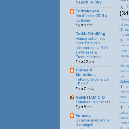
Sapphire Sky
(1)
Totirakapon
(34
Fin d'année 2019 à
météor
Collioure
miroirs
Il y a 6 ans
mu
(1)
TraMeZziniMag
musé
Venise autrement
(1)
m
chez Détours :
museo
l'émision de la RTS
roman
s'intéresse à
musiq
Tramezzinimag
natur
Il y a 10 ans
nénup
Unheard
nombre
Melodies..
nuit
Tutoring experience
Oplon
- Part 2
(1)
o
Il y a 7 mois
Osten
VENETIAMICIO
pala
Fenêtres vénitiennes
Palazz
Il y a 8 ans
(1)
pala
Venezia
palazz
un leone marciano e
Panth
due angeli
(1)
p