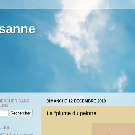
esanne
HERCHER DANS
DIMANCHE 12 DÉCEMBRE 2010
BLOG
La "plume du peintre"
LLÉS
demia
(3)
acqua alta