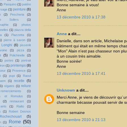
2)
Pasquino
(1)
patère
Bonne semaine à vous!
peinture
(6)
ysage
(1)
Anne
e
(2)
Pescheria
(2)
13 décembre 2010 à 17:38
ppe Sollers
(1)
raphie
(1)
photos
nelles
(1)
piazza della
Anne
a dit…
va
(1)
Piazzetta
(1)
1)
pierre à savon
(1)
Danielle, dans son article, Michelaise p
o Longhi
(6)
pissenlit
bâtiment qui était en même temps chas
ivoine
(1)
pizza
(1)
"Mon" Alain n'est pas chasseur non plus
e
(5)
Polichinelle
(2)
à un cousin très aimable.
1)
portes
(1)
portrait
Bonne soirée!
printemps
(8)
iron
(1)
Anne
seur
(1)
Provence
(1)
13 décembre 2010 à 17:41
i
(1)
pupi
(1)
Raoul
recette
(5)
mann
(1)
reliure
(1)
régates
(1)
Unknown
a dit…
remerciements
(1)
s et Romulus
(1)
Merci Anne, je viens de découvrir qu´
(2)
restaurant
(1)
charmante bécasse pouvait servir de s
rants
(1)
Rialto
(1)
x
(1)
Robert Desnos
Bonne semaine
Rochechouart
(5)
13 décembre 2010 à 21:13
Rome
(50)
n
(1)