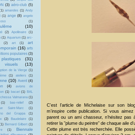
DN
(3)
aéro-club
(5)
(1)
amandes
(1)
Andy
ange
(8)
l
(1)
angelo
zoso
(1)
ulême
(10)
té
(2)
Apollinaire
(1)
n
(1)
Aquarium
(1)
arc-
.
art
(2)
art
(1)
emporain
(16)
arts
ditions populaires
(3)
 plastiques
(31)
 visuels
(13)
tion de la Vierge
(1)
lème
(1)
ateliers
(1)
mne
(10)
Avent
(4)
on
(4)
avions de
ion
(1)
bacari
(1)
BAL
.
rchessa Valmarana
(1)
(1)
bas-relief
(2)
C'est l'article de Michelaise sur son bl
ique Saint-Marc
(1)
m'inspire cette publication. Si vous aime
no del Grappa
(1)
parent ou un ami chasseur, n'hésitez pas à
ux
(2)
Baudelaire
(1)
retirer la "plume du peintre" de chaque aile 
(1)
Bernard Gilbert
(1)
Cette plume est très recherchée. Elle poss
Biennale
re
(1)