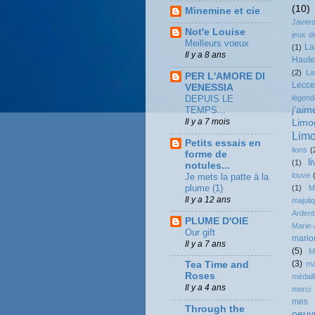
(10)
Minemine et cie
Javerd
Not'e Louise
jeux d
Meilleurs voeux
La
(1)
Il y a 8 ans
Haute
(2)
La
PER L'AMORE DI
Lecce
VENESSIA
DEPUIS LE
légend
TEMPS...
j'ai
Il y a 7 mois
Limo
Limo
Petits essais en
lions
(
forme de
li
(1)
notules...
louve
Je mets la patte à la
plume (1)
(1)
M
Il y a 12 ans
majoli
Ardent
PLUME D'OIE
Marie-
Our gift
mario
Il y a 7 ans
(5)
M
(3)
ma
Tea Time and
Roses
médail
Il y a 4 ans
merci
mes h
Through the
oeuv