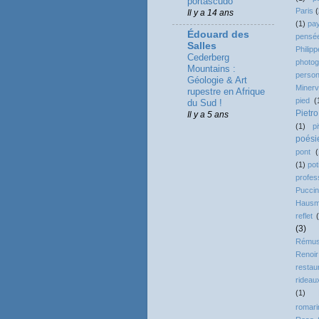
portascudo
Paris
(
Il y a 14 ans
(1)
pa
Édouard des
pensé
Salles
Phili
Cederberg
photog
Mountains :
person
Géologie & Art
Miner
rupestre en Afrique
pied
(
du Sud !
Pietr
Il y a 5 ans
(1)
p
poési
pont
(
(1)
pot
profes
Puccin
Haus
reflet
(3)
Rému
Renoir
restau
rideau
(1)
romari