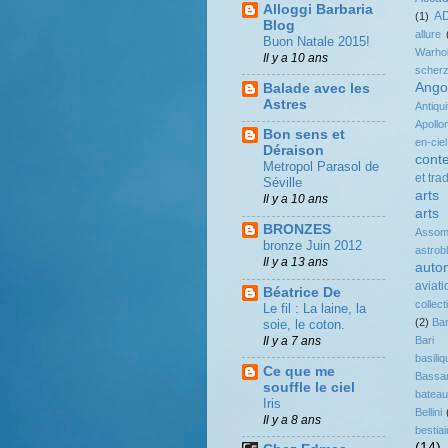
Alloggi Barbaria
A
(1)
Blog
allure
Buon Natale 2015!
Warho
Il y a 10 ans
scher
Ango
Balade avec les
Astres
Antiqui
Apollo
Bon sens et
en-ciel
Déraison
cont
Metropol Parasol de
et tra
Séville
arts
Il y a 10 ans
arts
BRONZES
Assomp
bronze Juin 2012
astrob
Il y a 13 ans
auto
aviati
Béatrice De
collect
Le fil : La laine, la
(2)
Ba
soie, le coton.
Il y a 7 ans
Bari
basil
Ce que me
Bassa
souffle le ciel
batea
Iris
Bellini
Il y a 8 ans
bestiai
(14)