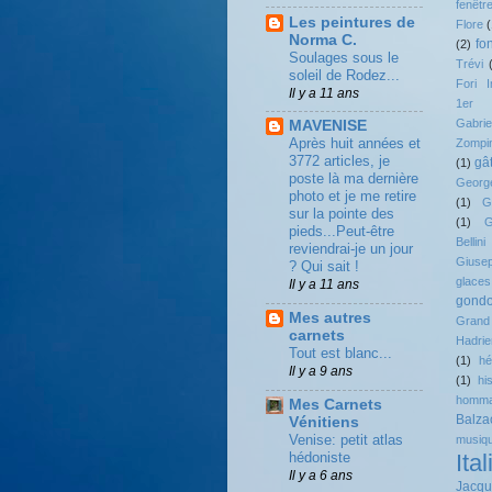
fenêtr
Les peintures de
Flore
(
Norma C.
fo
(2)
Soulages sous le
Trévi
soleil de Rodez...
Fori I
Il y a 11 ans
1er
Gabrie
MAVENISE
Après huit années et
Zompin
3772 articles, je
gâ
(1)
poste là ma dernière
Georg
photo et je me retire
(1)
G
sur la pointe des
(1)
G
pieds...Peut-être
Bellini
reviendrai-je un jour
Giuse
? Qui sait !
glaces
Il y a 11 ans
gondo
Mes autres
Grand
carnets
Hadrie
Tout est blanc...
(1)
hé
Il y a 9 ans
(1)
hi
homm
Mes Carnets
Balza
Vénitiens
Venise: petit atlas
musiq
hédoniste
Ital
Il y a 6 ans
Jacqu